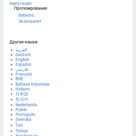
Ампутация
Протезирование
Bebionic
Экзоскелет
Другие языки:
العربية
Deutsch
English
Español
فارسی
Français
हिन्दी
Bahasa Indonesia
Italiano
日本語
한국어
Nederlands
Polski
Português
Svenska
ไทย
Türkçe
Українська