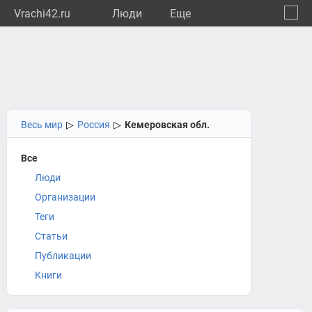
Vrachi42.ru
Люди
Eще
🔔
Кемер
🔍
Весь мир
▷
Россия
▷
Кемеровская обл.
Все
Люди
Организации
Теги
Статьи
Публикации
Книги