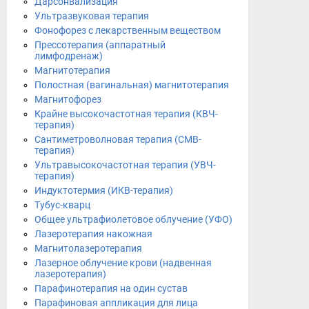
Дарсонвализация
Ультразвуковая терапия
Фонофорез с лекарственным веществом
Прессотерапия (аппаратный
лимфодренаж)
Магнитотерапия
Полостная (вагинальная) магнитотерапия
Магнитофорез
Крайне высокочастотная терапия (КВЧ-
терапия)
Сантиметроволновая терапия (СМВ-
терапия)
Ультравысокочастотная терапия (УВЧ-
терапия)
Индуктотермия (ИКВ-терапия)
Тубус-кварц
Общее ультрафиолетовое облучение (УФО)
Лазеротерапия накожная
Магнитолазеротерапия
Лазерное облучение крови (надвенная
лазеротерапия)
Парафинотерапия на один сустав
Парафиновая аппликация для лица