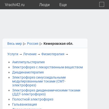
Vrachi42.ru
Люди
Eще
🔔
Кемер
🔍
Весь мир
▷
Россия
▷
Кемеровская обл.
→
→
→
Услуги
Лечение
Физиотерапия
Амплипульстерапия
Электрофорез с лекарственным веществом
Диадинамотерапия
Электрофорез синусоидальными
модулированными токами (СМТ-
электрофорез)
Электрофорез диадинамическими токами
(ДДТ-электрофорез)
Полостной электрофорез
Гальванизация