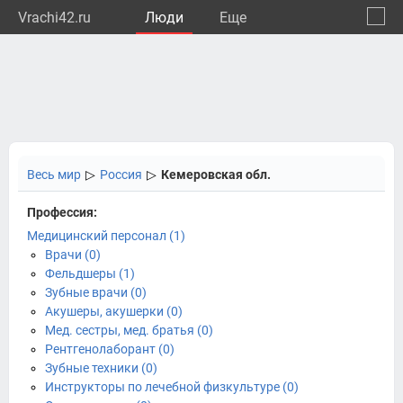
Vrachi42.ru
Люди
Eще
🔔
Кемер
🔍
Весь мир
▷
Россия
▷
Кемеровская обл.
Профессия:
Медицинский персонал (1)
Врачи (0)
Фельдшеры (1)
Зубные врачи (0)
Акушеры, акушерки (0)
Мед. сестры, мед. братья (0)
Рентгенолаборант (0)
Зубные техники (0)
Инструкторы по лечебной физкультуре (0)