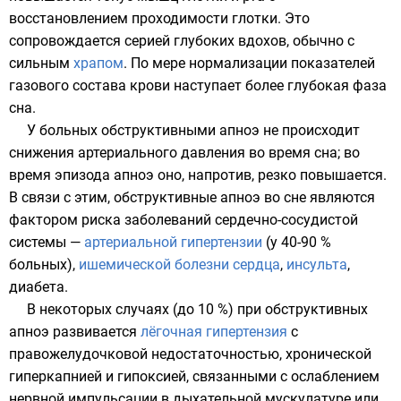
восстановлением проходимости глотки. Это
сопровождается серией глубоких вдохов, обычно с
сильным
храпом
. По мере нормализации показателей
газового состава крови наступает более глубокая фаза
сна.
У больных обструктивными апноэ не происходит
снижения
артериального давления
во время сна; во
время эпизода апноэ оно, напротив, резко повышается.
В связи с этим, обструктивные апноэ во сне являются
фактором риска заболеваний сердечно-сосудистой
системы —
артериальной гипертензии
(у 40-90 %
больных),
ишемической болезни сердца
,
инсульта
,
диабета.
В некоторых случаях (до 10 %) при обструктивных
апноэ развивается
лёгочная гипертензия
с
правожелудочковой недостаточностью, хронической
гиперкапнией и гипоксией, связанными с ослаблением
нервной импульсации в дыхательной мускулатуре или