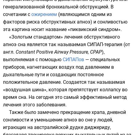
генерализованной бронхиальной обструкцией. В
сочетании с
ожирением
(являющимся одним из
факторов риска обструктивных апноэ) и сонливостью
эта картина носит название «
пиквикский синдром
».
«Золотым стандартом» лечения обструктивного
апноэ сна является так называемая СИПАП-терапия (от
англ.
Constant Positive Airway Pressure, CPAP
),
выполняемая с помощью
СИПАПов
— специальных
приборов, нагнетающих воздух под давлением в
дыхательные пути и создающих постоянное
положительное давление. Создается так называемая
«воздушная шина», которая препятствует коллапсу во
время сна. На сегодня это самый эффективный метод
лечения этого заболевания.
Также было замечено прекращение храпа, дневной
сонливости и уменьшение апноэ во сне у людей,
играющих на австралийской дудке
диджериду
,
благодаря тренировке верхних дыхательных путей из-за