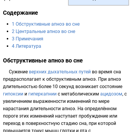
Содержание
1
Обструктивные апноэ во сне
2
Центральные апноэ во сне
3
Примечания
4
Литература
Обструктивные апноэ во сне
Сужение
верхних дыхательных путей
во время сна
предрасполагает к обструктивным апноэ. При апноэ
длительностью более 10 секунд возникает состояние
гипоксии
и
гиперкапнии
с метаболическим
ацидозом
, с
увеличением выраженности изменений по мере
нарастания длительности апноэ. На определённом
пороге этих изменений наступает пробуждение или
переход в поверхностную стадию сна, при которой
повышается тонус мышц
глотки
и
рта
с