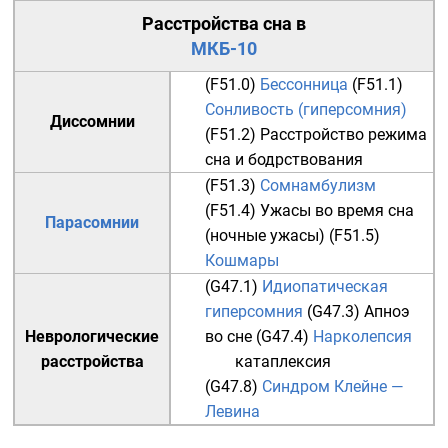
Расстройства сна в
МКБ-10
(F51.0)
Бессонница
(F51.1)
Сонливость (гиперсомния)
Диссомнии
(F51.2)
Расстройство режима
сна и бодрствования
(F51.3)
Сомнамбулизм
(F51.4)
Ужасы во время сна
Парасомнии
(ночные ужасы)
(F51.5)
Кошмары
(G47.1)
Идиопатическая
гиперсомния
(G47.3)
Апноэ
Неврологические
во сне
(G47.4)
Нарколепсия
расстройства
катаплексия
(G47.8)
Синдром Клейне —
Левина