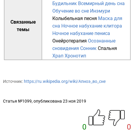
Будильник
Всемирный день сна
Обучение во сне
Инэмури
Колыбельная песня
Маска для
Связанные
сна
Ночное набухание клитора
темы
Ночное набухание пениса
Онейротерапия
Осознанные
сновидения
Сонник
Спальня
Храп
Хронотип
Источник:
https://ru.wikipedia.org/wiki/Апноэ_во_сне
Статья №1099, опубликована 23 ноя 2019
0
0