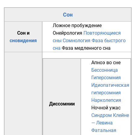
Сон
Ложное пробуждение
Сон и
Онейрология
Повторяющиеся
сновидения
сны
Сомнология
Фаза быстрого
сна
Фаза медленного сна
Апноэ во сне
Бессонница
Гиперсомния
Идиопатическая
гиперсомния
Нарколепсия
Диссомнии
Ночной ужас
Синдром Клейне
— Левина
Фатальная