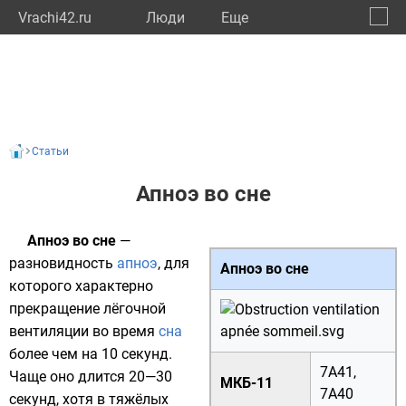
Vrachi42.ru
Люди
Eще
🔔
Кемер
🔍
Статьи
Апноэ во сне
Апноэ во сне
—
разновидность
апноэ
, для
Апноэ во сне
которого характерно
прекращение
лёгочной
вентиляции
во время
сна
более чем на 10 секунд.
7A41
,
Чаще оно длится 20—30
МКБ-11
7A40
секунд, хотя в тяжёлых