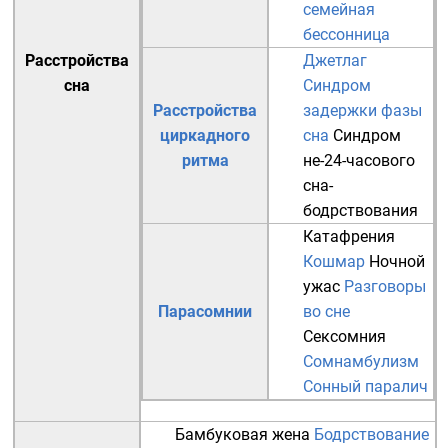
семейная
бессонница
Расстройства
Джетлаг
сна
Синдром
Расстройства
задержки фазы
циркадного
сна
Синдром
ритма
не-24-часового
сна-
бодрствования
Катафрения
Кошмар
Ночной
ужас
Разговоры
Парасомнии
во сне
Сексомния
Сомнамбулизм
Сонный паралич
Бамбуковая жена
Бодрствование