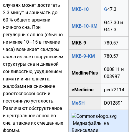
случаях может достигать
МКБ-10
G
47.3
2-3 минут и занимать до
60 % общего времени
G47.30
и
МКБ-10-КМ
ночного сна. При
G47.3
регулярных апноэ (обычно
не менее 10—15 в течение
МКБ-9
780.57
часа) возникает
синдром
МКБ-9-КМ
780.57
апноэ во сне
с нарушением
структуры сна и дневной
000811
и
сонливостью
, ухудшением
MedlinePlus
003997
памяти
и
интеллекта
,
жалобами на снижение
eMedicine
ped/2114
работоспособности и
постоянную усталость.
MeSH
D012891
Различают обструктивное
и центральное апноэ во
сне, а также их смешанные
Медиафайлы на
формы.
Викискладе