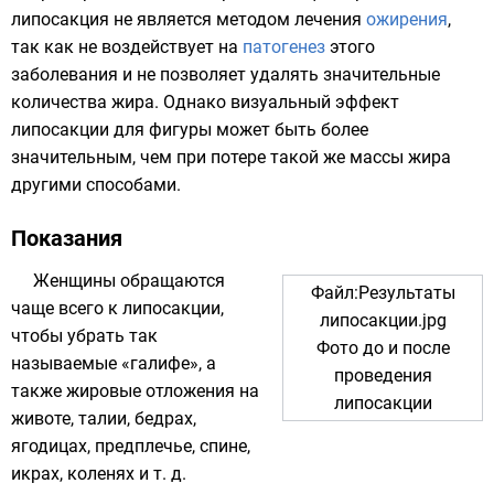
липосакция не является методом лечения
ожирения
,
так как не воздействует на
патогенез
этого
заболевания и не позволяет удалять значительные
количества жира. Однако визуальный эффект
липосакции для фигуры может быть более
значительным, чем при потере такой же массы жира
другими способами.
Показания
Женщины обращаются
Файл:Результаты
чаще всего к липосакции,
липосакции.jpg
чтобы убрать так
Фото до и после
называемые «
галифе
», а
проведения
также жировые отложения на
липосакции
животе, талии, бедрах,
ягодицах, предплечье, спине,
икрах, коленях и т. д.