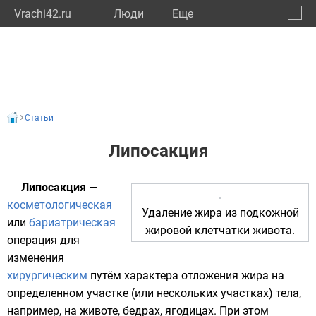
Vrachi42.ru
Люди
Eще
🔔
Кемер
🔍
Статьи
Липосакция
Липосакция
—
косметологическая
Удаление жира из подкожной
или
бариатрическая
жировой клетчатки живота.
операция для
изменения
хирургическим
путём характера отложения
жира
на
определенном участке (или нескольких участках) тела,
например, на
животе
, бедрах,
ягодицах
. При этом