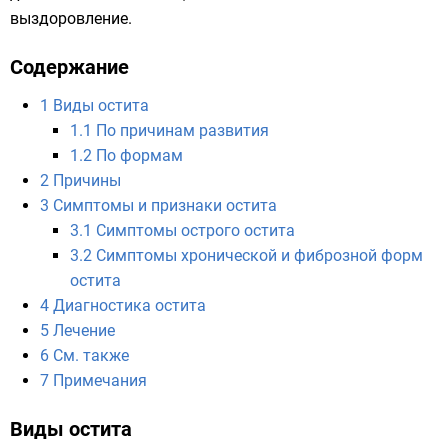
выздоровление.
Содержание
1
Виды остита
1.1
По причинам развития
1.2
По формам
2
Причины
3
Симптомы и признаки остита
3.1
Симптомы острого остита
3.2
Симптомы хронической и фиброзной форм
остита
4
Диагностика остита
5
Лечение
6
См. также
7
Примечания
Виды остита