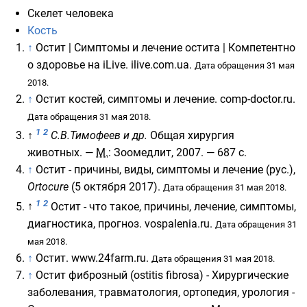
Скелет человека
Кость
↑
Остит | Симптомы и лечение остита | Компетентно
о здоровье на iLive
. ilive.com.ua.
Дата обращения 31 мая
2018.
↑
Остит костей, симптомы и лечение
. comp-doctor.ru.
Дата обращения 31 мая 2018.
1
2
↑
С.В.Тимофеев и др.
Общая хирургия
животных. —
М.
: Зоомедлит, 2007. — 687 с.
↑
Остит - причины, виды, симптомы и лечение
(рус.)
,
Ortocure
(5 октября 2017).
Дата обращения 31 мая 2018.
1
2
↑
Остит - что такое, причины, лечение, симптомы,
диагностика, прогноз
. vospalenia.ru.
Дата обращения 31
мая 2018.
↑
Остит
. www.24farm.ru.
Дата обращения 31 мая 2018.
↑
Остит фиброзный (ostitis fibrosa) - Хирургические
заболевания, травматология, ортопедия, урология -