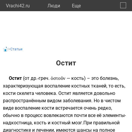
Vrachi42.ru
Люди
Eще
🔔
Кемер
🔍
Статьи
Остит
Остит
(от
др.-греч.
ὀστοῦν
— кость) – это болезнь,
характеризующая воспаление костных тканей, то есть,
кости скелета человека. Остит является довольно
распространённым видом заболевания. Но в чистом
виде воспаление кости встречается очень редко,
обычно в процесс вовлекаются почти все её элементы-
надкостница, кость и костный мозг.При правильной
диагностике и лечении, имеются шансы на полное