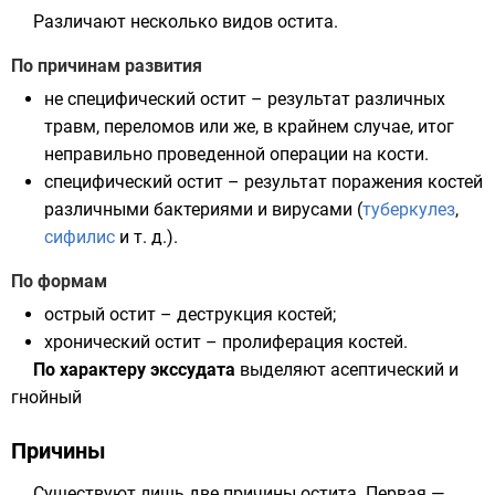
Различают несколько видов остита.
По причинам развития
не специфический остит – результат различных
травм, переломов или же, в крайнем случае, итог
неправильно проведенной операции на кости.
специфический остит – результат поражения костей
различными бактериями и вирусами (
туберкулез
,
сифилис
и т. д.).
По формам
острый остит – деструкция костей;
хронический остит – пролиферация костей.
По характеру экссудата
выделяют асептический и
гнойный
Причины
Существуют лишь две причины остита. Первая —