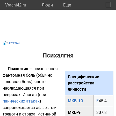
Vrachi42.ru
Люди
Eще
🔔
Кемер
🔍
Статьи
Психалгия
Психалгия
— психогенная
фантомная боль (обычно
Специфические
головная боль), часто
расстройства
наблюдающаяся при
личности
неврозах. Иногда (при
МКБ-10
F
45.4
панических атаках
)
сопровождается аффектом
МКБ-9
307.8
тревоги и страха. Истинной