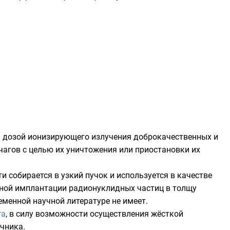
й
дозой
ионизирующего излучения
доброкачественных и
 очагов с целью их уничтожения или приостановки их
 собирается в узкий пучок и используется в качестве
нной имплантации радионуклидных частиц в толщу
еменной научной литературе не имеет.
га
, в силу возможности осуществления жёсткой
очника
.