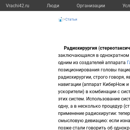
Vrachi42.ru
Люди
Организации
Усл
Статьи
Радиохирургия
(
стереотаксич
заключающаяся в однократном о
одним из создателей аппарата
Г
позиционирования головы пацие
радиохирургии, строго говоря, 
навигации (аппарат
КиберНож
и 
ускорители
) в комбинации с си
этих систем. Использование сис
одну, а в несколько процедур (
применение радиохиругии: тепер
смысловую девиацию: если изна
позже стали говорить об однокр