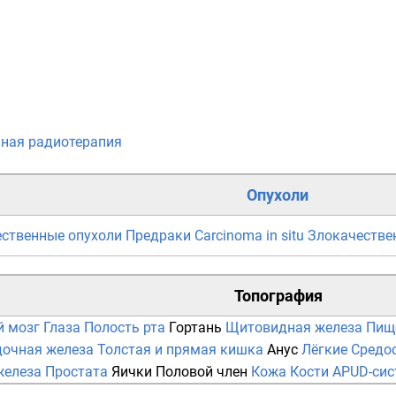
ная радиотерапия
Опухоли
ственные опухоли
Предраки
Carcinoma in situ
Злокачестве
Топография
й мозг
Глаза
Полость рта
Гортань
Щитовидная железа
Пищ
очная железа
Толстая и прямая кишка
Анус
Лёгкие
Средо
железа
Простата
Яички
Половой член
Кожа
Кости
APUD-сис