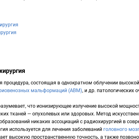
ирургия
ирургия
хирургия
 процедура, состоящая в
однократном
облучении высоко
риовенозных мальформаций (АВМ)
, и др. патологических
азумевает, что ионизирующее излучение высокой мощности
ских тканей — опухолевых или здоровых. Метод искусстве
образований никаких ассоциаций с радиохирургией в совр
гия используется для лечения заболеваний
головного моз
вает высокую пространственную точность, а также
позвон