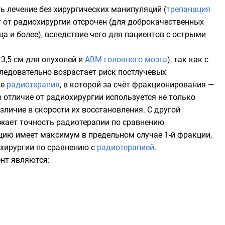
ть лечение без хирургических манипуляций (
трепанация
кт от радиохирургии отсрочен (для доброкачественных
а и более), вследствие чего для пациентов с острыми
3,5 см для опухолей и
АВМ
головного мозга
), так как с
следовательно возрастает риск
постлучевых
же
радиотерапия
, в которой за счёт фракционирования —
 отличие от радиохирургии используется не только
зличие в скорости их восстановления. С другой
ижает точность радиотерапии по сравнению
кцию имеет максимум в предельном случае 1-й фракции,
охирургии по сравнению с
радиотерапией
.
нт являются: