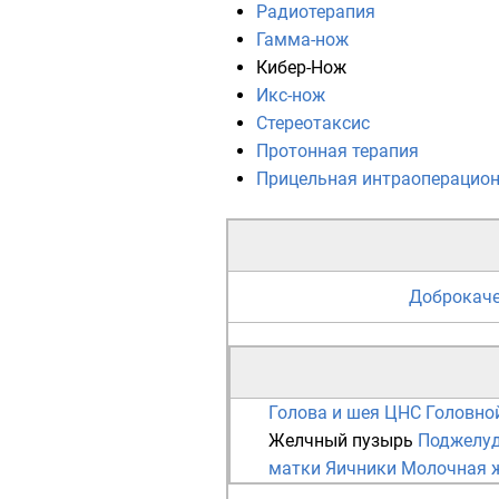
Радиотерапия
Гамма-нож
Кибер-Нож
Икс-нож
Стереотаксис
Протонная терапия
Прицельная интраоперацион
Доброкаче
Голова и шея
ЦНС
Головно
Желчный пузырь
Поджелуд
матки
Яичники
Молочная 