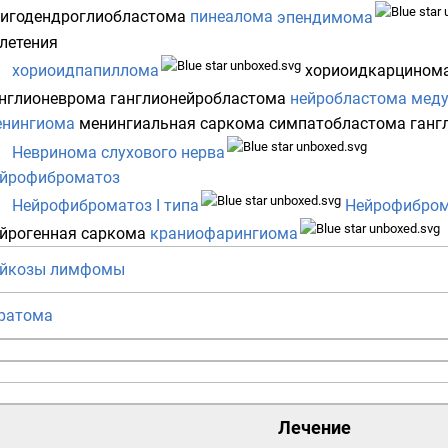
игодендроглиобластома
пинеалома
эпендимома
летения
хориоидпапиллома
хориоидкарцином
нглионеврома
ганглионейробластома
нейробластома
меду
енингиома
менингиальная саркома
симпатобластома
ганг
Невринома слухового нерва
ейрофиброматоз
Нейрофиброматоз I типа
Нейрофиброма
йрогенная саркома
краниофарингиома
ейкозы
лимфомы
ратома
Лечение