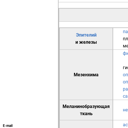
п
Эпителий
пл
и
железы
ме
ф
ги
Мезенхима
оп
оп
р
са
Меланинобразующая
не
ткань
ас