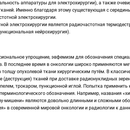
льность аппаратуры для электрохирургии), а также очев
 тканей. Именно благодаря этому существующая с середин
стотной электрохирургии.
ой электрохирургии является радиочастотная термодестр
функциональная нейрохирургия).
иональное упрощение, эвфемизм для обозначения специал
в. В последнее время в онкологии широко применяются ме
 толщу опухолевой ткани хирургическим путём. В классиче
ие (деструкция) тканей при доставке радионуклидных зере
пелем, трокаром, пункционной иглой. Попытка применить 
терминологического обозначения. Например, названия «хи
ну-мишени» являются довольно длинными и сложными обо
я» в современной мировой онкологии и радиологии к данн