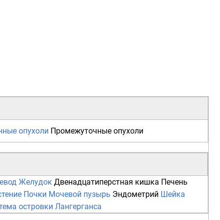
нные опухоли
Промежуточные опухоли
евод
Желудок
Двенадцатиперстная кишка
Печень
стение
Почки
Мочевой пузырь
Эндометрий
Шейка
тема
островки Лангерганса