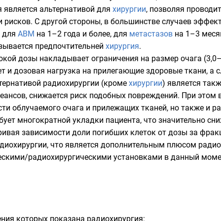
я является альтернативой для
хирургии
, позволяя проводи
ми рисков. С другой стороны, в большинстве случаев эффе
, для
АВМ
на 1–2 года и более, для
метастазов
на 1–3 месяц
азывается предпочтительней
хирургия
.
сокой
дозы
накладывает ограничения на размер очага (3,0–
т и дозовая нагрузка на прилегающие здоровые ткани, а 
ьтернативой радиохирургии (кроме
хирургии
) является так
еансов, снижается риск подобных повреждений. При этом в
сти
облучаемого очага и прилежащих тканей, но также и ра
бует многократной укладки пациента, что значительно сн
кривая зависимости доли погибших клеток от дозы за фра
радиохирургии, что является дополнительным плюсом ради
скими/радиохирургическими установками в данный моме
ения которых показана радиохирургия: