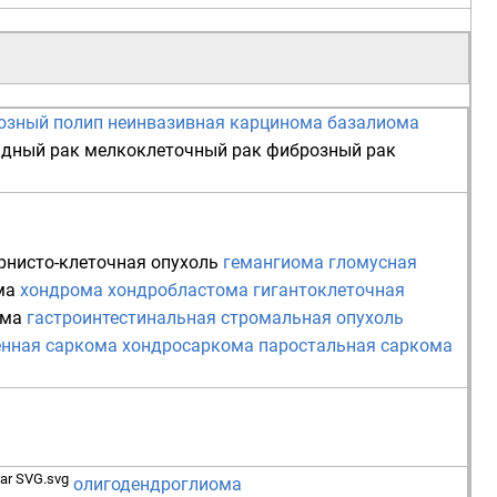
озный полип
неинвазивная карцинома
базалиома
идный рак
мелкоклеточный рак
фиброзный рак
рнисто-клеточная опухоль
гемангиома
гломусная
ма
хондрома
хондробластома
гигантоклеточная
ома
гастроинтестинальная стромальная опухоль
енная саркома
хондросаркома
паростальная саркома
олигодендроглиома