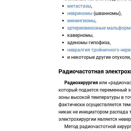
метастазы
,
невриномы
(
шванномы
),
менингиомы
,
артериовенозные мальформ
каверномы
,
аденомы гипофиза
,
невралгия тройничного нерв
и некоторые другие опухоли
Радиочастотная электрох
Радиохирургия
или «радиоча
который подается переменный э
зоны высокой температуры в то
фактически осуществляется темп
никак не инициатором распада 
электрохирургии является неве
Метод радиочастотной хирург