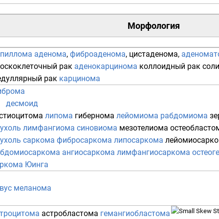
Морфология
апиллома
аденома
,
фиброаденома
,
цистаденома
,
аденомат
оскоклеточный рак
аденокарцинома
коллоидный рак
сол
дуллярный рак
карцинома
иброма
десмоид
стиоцитома
липома
гибернома
лейомиома
рабдомиома
зе
ухоль
лимфангиома
синовиома
мезотелиома
остеобласто
ухоль
саркома
фибросаркома
липосаркома
лейомиосарк
абдомиосаркома
ангиосаркома
лимфангиосаркома
остеог
ркома Юинга
вус
меланома
троцитома
астробластома
гемангиобластома