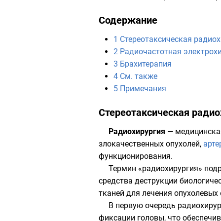
Содержание
1
Стереотаксическая радиох
2
Радиочастотная электрох
3
Брахитерапия
4
См. также
5
Примечания
Стереотаксическая радио
Радиохирургия
— медицинская
злокачественных опухолей,
арте
функционирования.
Термин «радиохирургия» подр
средства деструкции биологиче
тканей для лечения опухолевых 
В первую очередь радиохирур
фиксации головы, что обеспечи