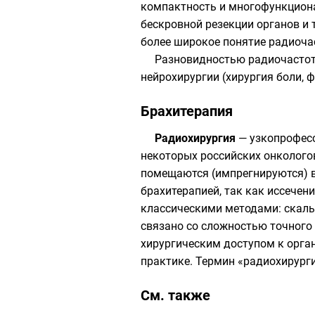
компактность и многофункциона
бескровной резекции органов и
более широкое понятие радиоча
Разновидностью радиочастотн
нейрохирургии (хирургия боли, 
Брахитерапия
Радиохирургия
— узкопрофесс
некоторых российских онколого
помещаются (импрегнируются) в
брахитерапией, так как иссечен
классическими методами: скаль
связано со сложностью точного 
хирургическим доступом к орга
практике. Термин «радиохирурги
См. также