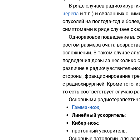
В ряде случаев радиохирурги
черепа
и т.п.) и связанных с ни
опухолей на полгода-год и более
симптомами
в ряде случаев ок
Одноразовое подведение вы
ростом размера очага возрастае
осложнений
. В таком случае ал
подведения
дозы
за несколько с
различие в
радиочувствительно
стороны, фракционирование тре
с радиохирургией. Кроме того, 
то есть соответствует случаю 
Основными радиотерапевтиче
Гамма-нож
;
Линейный ускоритель
;
Кибер-нож
;
протонный ускоритель.
Основные патологии, для леч