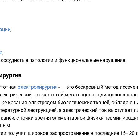
ации
,
а
,
, сосудистые патологии и функциональные нарушения.
ирургия
стотная
электрохирургия
» — это бескровный метод иссече
лектрический ток частотой мегагерцового диапазона колеб
чке касания электродом биологических тканей, обладающ
ературной деструкцией, а электрический ток выступает л
тканей, с точки зрения элементарной физики термин «рад
рным.
ии получил широкое распространение в последние 15–20 