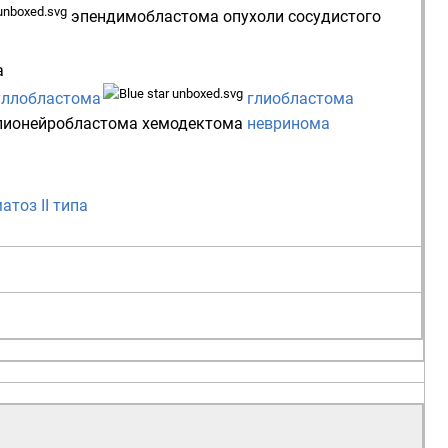
эпендимобластома
опухоли сосудистого
а
ллобластома
глиобластома
лионейробластома
хемодектома
невринома
тоз II типа