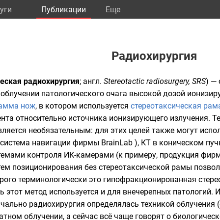
уги
Публикации
Eще
Радиохирургия
еская радиохирургия
;
англ.
Stereotactic radiosurgery, SRS
) —
блучении патологического очага высокой дозой ионизиру
амма нож
, в котором используется
стереотаксическая рам
нта относительно источника ионизирующего излучения. Т
является необязательным: для этих целей также могут исп
система навигации фирмы BrainLab ),
КТ
в коническом пуч
стемами контроля
ИК
-камерами (к примеру, продукция фирм E
тем позиционирования без стереотаксической рамы позвол
строго терминологически это гипофракционированная стере
ь этот метод используется и для внечерепных патологий. И
чально радиохирургия определялась техникой облучения (
атном облучении, а сейчас всё чаще говорят о биологичес