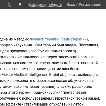
🔔
Вход
/
Регистрация
Кемеровская область
🔍
 одна из методик
лучевой терапии (радиотерапии)
,
ющего излучения . Сам термин был введён Лекселлом,
а
для прецизионного (субмиллиметрового)
ехнически использование стереотаксической рамы в
ользоваться системы стереоскопической рентгеновской
ке (все современные медицинские
линейные
lekta/Medical Intelligence , BrainLab ), или комбинации
ило использовать стереотаксическое облучение не в
отаксическая лучевая терапия), а также расширило
з-за этого термин "радиохирургия" претерпевает
облучение с использованием стереотаксической рамы),
ком эффекте - стерилизации опухолевых клеток.