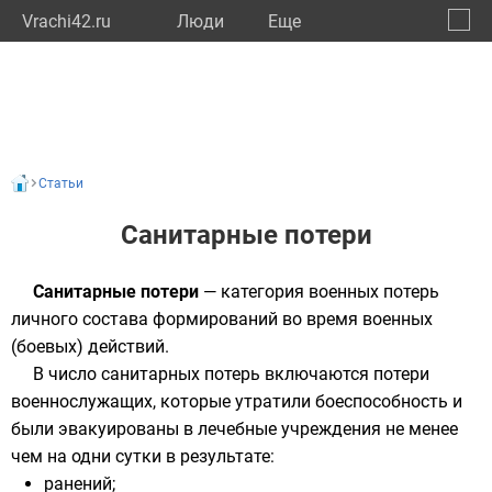
Vrachi42.ru
Люди
Eще
🔔
Кемер
🔍
Статьи
Санитарные потери
Санитарные потери
— категория
военных потерь
личного состава
формирований
во время
военных
(боевых) действий
.
В число санитарных потерь включаются потери
военнослужащих
, которые утратили
боеспособность
и
были эвакуированы в лечебные учреждения не менее
чем на одни сутки в результате:
ранений
;