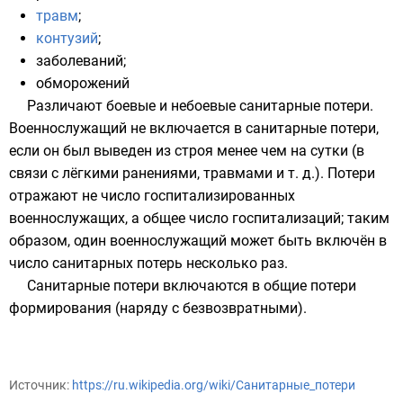
травм
;
контузий
;
заболеваний
;
обморожений
Различают боевые и небоевые санитарные потери.
Военнослужащий не включается в санитарные потери,
если он был выведен из строя менее чем на сутки (в
связи с лёгкими ранениями, травмами и т. д.). Потери
отражают не число госпитализированных
военнослужащих, а общее число госпитализаций; таким
образом, один военнослужащий может быть включён в
число санитарных потерь несколько раз.
Санитарные потери включаются в общие потери
формирования (наряду с
безвозвратными
).
Источник:
https://ru.wikipedia.org/wiki/Санитарные_потери