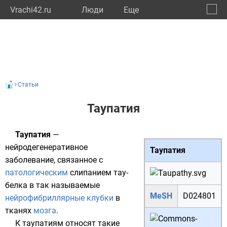
Vrachi42.ru
Люди
Eще
🔔
Кемер
🔍
Статьи
Таупатия
Таупатия
—
нейродегенеративное
Таупатия
заболевание, связанное с
патологическим
слипанием
тау-
белка
в так называемые
MeSH
D024801
нейрофибриллярные клубки
в
тканях
мозга
.
К таупатиям относят такие