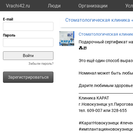
Vrachi42.ru
Люди
Организации
Усл
Cтоматологическая клиника 
Cтоматологическая клиник
Подарочный сертификат на 
💑🎁
Это ещё один способ выраз
Забыли пароль?
Номинал может быть любы
Зарегистрироваться
Дарите любимым здоровье!
______________________________
Клиника КАРАТ
г.Новокузнецк ул.Пирогова,
тел. 609-007 или 328-655
#КаратНовокузнецк #лече
#имплантацияновокузнецк