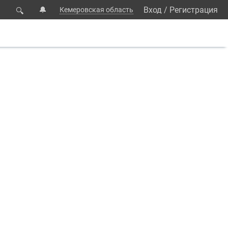
🔔
Вход
/
Регистрация
Кемеровская область
🔍