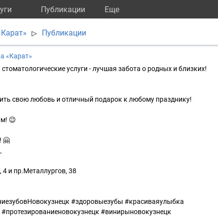
уги
Публикации
Eще
«Карат»
Публикации
▷
а «Карат»
стоматологические услуги - лучшая забота о родных и близких!
ить свою любовь и отличный подарок к любому празднику!
м! 😉
 🤗
_
 4 и пр.Металлургов, 38
ниезубовНовокузнецк #здоровыезубы #красиваяулыбка
 #протезированиеновокузнецк #винирыновокузнецк