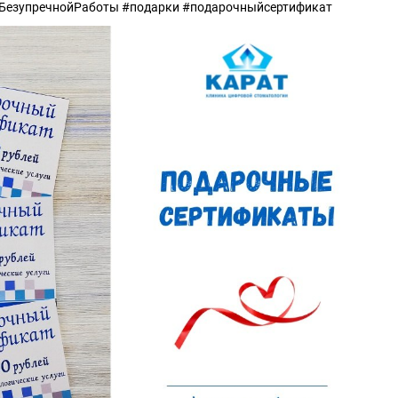
тБезупречнойРаботы #подарки #подарочныйсертификат