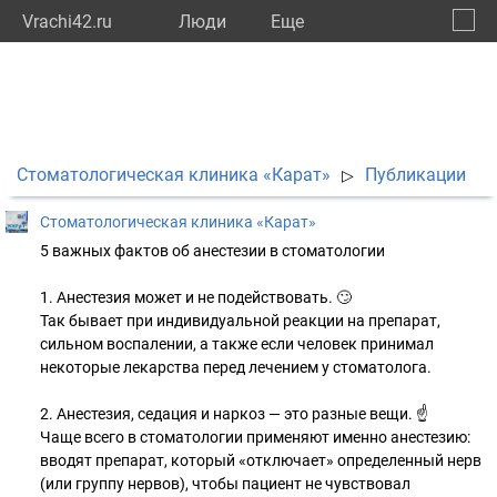
Vrachi42.ru
Люди
Eще
🔔
Кемер
🔍
Cтоматологическая клиника «Карат»
Публикации
▷
Cтоматологическая клиника «Карат»
5 важных фактов об анестезии в стоматологии
1. Анестезия может и не подействовать. 🙄
Так бывает при индивидуальной реакции на препарат,
сильном воспалении, а также если человек принимал
некоторые лекарства перед лечением у стоматолога.
2. Анестезия, седация и наркоз — это разные вещи. ☝
Чаще всего в стоматологии применяют именно анестезию:
вводят препарат, который «отключает» определенный нерв
(или группу нервов), чтобы пациент не чувствовал