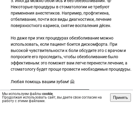
5. Иногда можно обойтись и без обезболивания. 🤓
Некоторые процедуры в стоматологии не требуют
применения анестетиков. Например, профгигиена,
отбеливание, почти все виды диагностики, лечение
поверхностного кариеса, снятие воспаления дёсен.
Но даже при этих процедурах обезболивание можно
использовать, если пациент боится дискомфорта. При
высокой чувствительности к боли обсудите это с врачом и
попросите его проследить, чтобы обезболивание было
эффективным: это поможет вам легче перенести лечение, а
стоматологу будет проще провести необходимые процедуры.
Любая помощь вашим зубам! 🤗
____________________________________________
Мы используем файлы
Клиника КАРАТ
cookie
.
Принять
Продолжая использовать сайт, вы даете свое согласие на
г.Новокузнецк ул.Пирогова, 4 и пр.Металлургов, 38
работу с этими файлами.
тел. 609-007 или 328-655
#КаратНовокузнецк #стоматологияновокузнецк
#здоровыезубы #красиваяулыбка
#протезированиеновокузнецк #гарантиякачества