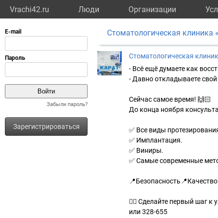
Vrachi42.ru
Люди
Организации
Усл
Cтоматологическая клиника 
Cтоматологическая клиник
- Всё ещё думаете как восс
- Давно откладываете свой
Сейчас самое время! 🙌🏻
Забыли пароль?
До конца ноября консульт
Зарегистрироваться
✅ Все виды протезировани
✅ Имплантация.
✅ Виниры.
✅ Самые современные метод
📍Безопасность📍Качество!
✍🏻 Сделайте первый шаг к
или 328-655