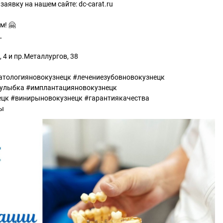
заявку на нашем сайте: dc-carat.ru
м! 🤗
_
 4 и пр.Металлургов, 38
атологияновокузнецк #лечениезубовновокузнецк
улыбка #имплантацияновокузнецк
ецк #винирыновокузнецк #гарантиякачества
ты