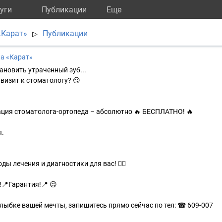
уги
Публикации
Eще
«Карат»
Публикации
▷
а «Карат»
тановить утраченный зуб...
 визит к стоматологу? 😏
ация стоматолога-ортопеда – абсолютно 🔥 БЕСПЛАТНО! 🔥
я.
ы лечения и диагностики для вас! 👌🏻
📍Гарантия!📍 😉
 улыбке вашей мечты, запишитесь прямо сейчас по тел: ☎ 609-007