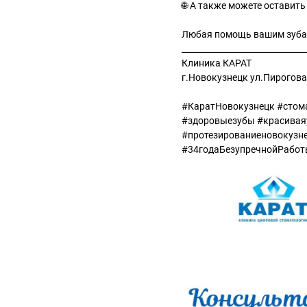
🌐 А также можете оставить 
Любая помощь вашим зуба
______________________________
Клиника КАРАТ
г.Новокузнецк ул.Пирогова,
#КаратНовокузнецк #стом
#здоровыезубы #красивая
#протезированиеновокузн
#34годаБезупречнойРабо