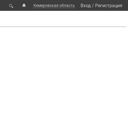
🔔
Вход
/
Регистрация
Кемеровская область
🔍