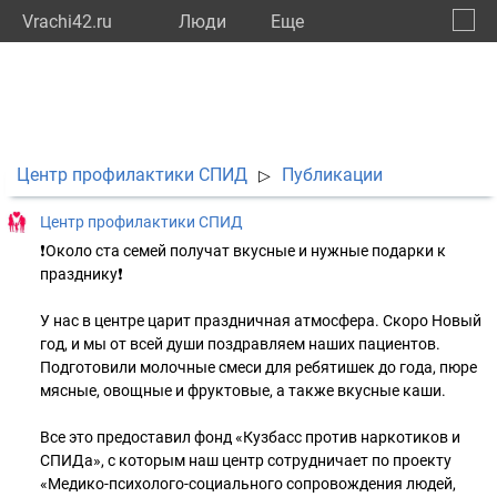
Vrachi42.ru
Люди
Eще
🔔
Кемер
🔍
Центр профилактики СПИД
Публикации
▷
Центр профилактики СПИД
❗Около ста семей получат вкусные и нужные подарки к
празднику❗
У нас в центре царит праздничная атмосфера. Скоро Новый
год, и мы от всей души поздравляем наших пациентов.
Подготовили молочные смеси для ребятишек до года, пюре
мясные, овощные и фруктовые, а также вкусные каши.
Все это предоставил фонд «Кузбасс против наркотиков и
СПИДа», с которым наш центр сотрудничает по проекту
«Медико-психолого-социального сопровождения людей,