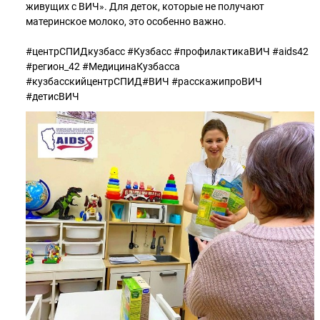
живущих с ВИЧ». Для деток, которые не получают
материнское молоко, это особенно важно.
#центрСПИДкузбасс #Кузбасс #профилактикаВИЧ #aids42
#регион_42 #МедицинаКузбасса
#кузбасскийцентрСПИД#ВИЧ #расскажипроВИЧ
#детисВИЧ