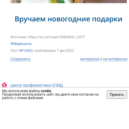
Источник: https://vk.com/wall-35800691_3477
#Медицина
Пост
№10452
, опубликован
7 дек 2023
Сохранить
интересно
/
не интересно
Центр профилактики СПИД
Мы используем файлы
cookie
.
❗В акции ко Дню борьбы со СПИДом участвовали и
Принять
Продолжая использовать сайт, вы даете свое согласие на
работу с этими файлами.
пациенты❗
👇Вы видите цифры на фотографии? Они очень важны для
людей, живущих с ВИЧ. Означают, насколько подавлен
вирус в организме. Этим пациентам из Белова удалось его