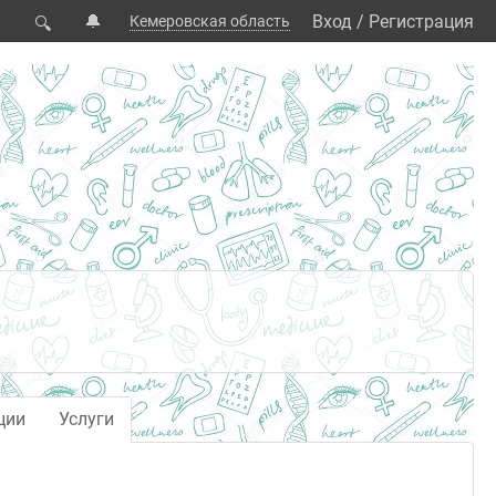
🔔
Вход
/
Регистрация
Кемеровская область
🔍
ции
Услуги