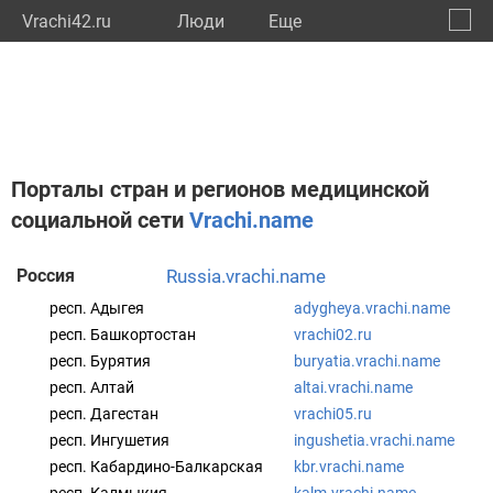
Vrachi42.ru
Люди
Eще
🔔
Кемер
🔍
Порталы стран и регионов медицинской
социальной сети
Vrachi.name
Россия
russia.vrachi.name
респ. Адыгея
adygheya.vrachi.name
респ. Башкортостан
vrachi02.ru
респ. Бурятия
buryatia.vrachi.name
респ. Алтай
altai.vrachi.name
респ. Дагестан
vrachi05.ru
респ. Ингушетия
ingushetia.vrachi.name
респ. Кабардино-Балкарская
kbr.vrachi.name