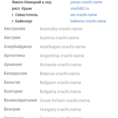
Ямало-Ненецкий а.окр.
yanao.vrachi.name
респ. Крым
vrachi82.ru
г. Севастополь
sev.vrachi.name
г. Байконур
baikonur.vrachi.name
Австралия
australia.vrachi.name
Австрия
austria.vrachi.name
Азербайджан
azerbaijan.vrachi.name
Аргентина
argentina.vrachi.name
Армения
armenia.vrachi.name
Белоруссия
belarus.vrachi.name
Бельгия
belgium.vrachi.name
Болгария
bulgaria.vrachi.name
Великобритания
great-britain.vrachi.name
Венгрия
hungary.vrachi.name