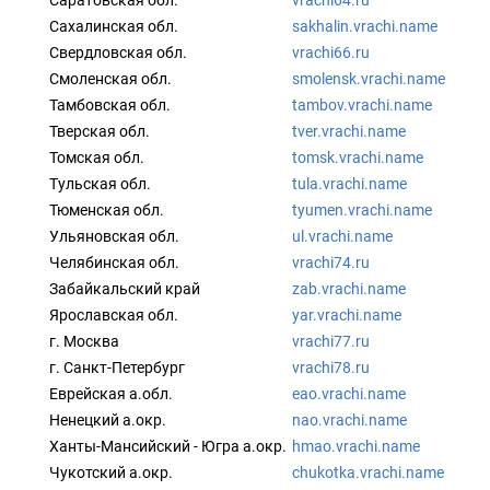
Саратовская обл.
vrachi64.ru
Сахалинская обл.
sakhalin.vrachi.name
Свердловская обл.
vrachi66.ru
Смоленская обл.
smolensk.vrachi.name
Тамбовская обл.
tambov.vrachi.name
Тверская обл.
tver.vrachi.name
Томская обл.
tomsk.vrachi.name
Тульская обл.
tula.vrachi.name
Тюменская обл.
tyumen.vrachi.name
Ульяновская обл.
ul.vrachi.name
Челябинская обл.
vrachi74.ru
Забайкальский край
zab.vrachi.name
Ярославская обл.
yar.vrachi.name
г. Москва
vrachi77.ru
г. Санкт-Петербург
vrachi78.ru
Еврейская а.обл.
eao.vrachi.name
Ненецкий а.окр.
nao.vrachi.name
Ханты-Мансийский - Югра а.окр.
hmao.vrachi.name
Чукотский а.окр.
chukotka.vrachi.name