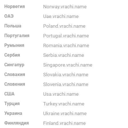
Норвегия
norway.vrachi.name
ОАЭ
uae.vrachi.name
Польша
poland.vrachi.name
Португалия
portugal.vrachi.name
Румыния
romania.vrachi.name
Сербия
serbia.vrachi.name
Сингапур
singapore.vrachi.name
Словакия
slovakia.vrachi.name
Словения
slovenia.vrachi.name
США
usa.vrachi.name
Турция
turkey.vrachi.name
Украина
ukraine.vrachi.name
Финляндия
finland.vrachi.name