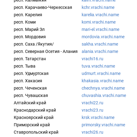
респ. Калмыкия
kalm.vrachi.name
респ. Карачаево-Черкесская
kchr.vrachi.name
респ. Карелия
karelia.vrachi.name
респ. Коми
komi.vrachi.name
респ. Марий Эл
mari-el.vrachi.name
респ. Мордовия
mordovia.vrachi.name
респ. Саха /Якутия/
sakha.vrachi.name
респ. Северная Осетия - Алания
alania.vrachi.name
респ. Татарстан
vrachi16.ru
респ. Тыва
tuva.vrachi.name
респ. Удмуртская
udmurt.vrachi.name
респ. Хакасия
khakasia.vrachi.name
респ. Чеченская
chechnya.vrachi.name
респ. Чувашская
chuvashia.vrachi.name
Алтайский край
vrachi22.ru
Краснодарский край
vrachi23.ru
Красноярский край
krsk.vrachi.name
Приморский край
primorsky.vrachi.name
Ставропольский край
vrachi26.ru