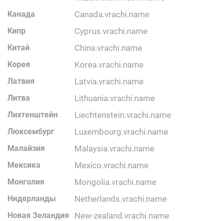
Канада
canada.vrachi.name
Кипр
cyprus.vrachi.name
Китай
china.vrachi.name
Корея
korea.vrachi.name
Латвия
latvia.vrachi.name
Литва
lithuania.vrachi.name
Лихтенштейн
liechtenstein.vrachi.name
Люксембург
luxembourg.vrachi.name
Малайзия
malaysia.vrachi.name
Мексика
mexico.vrachi.name
Монголия
mongolia.vrachi.name
Нидерланды
netherlands.vrachi.name
Новая Зеландия
new-zealand.vrachi.name