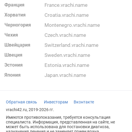
Франция
france.vrachi.name
Хорватия
croatia.vrachi.name
Черногория
montenegro.vrachi.name
Чехия
czech.vrachi.name
Швейцария
switzerland.vrachi.name
Швеция
sweden.vrachi.name
Эстония
estonia.vrachi.name
Япония
japan.vrachi.name
Обратная связь
Инвесторам
Вконтакте
vrachi42.ru, 2019-2026 гг.
Имеются противопоказания, требуется консультация
специалиста. Информация, представленная на сайте, не
может быть использована для постановки диагноза,
назначения лечения и не заменяет прием врача.