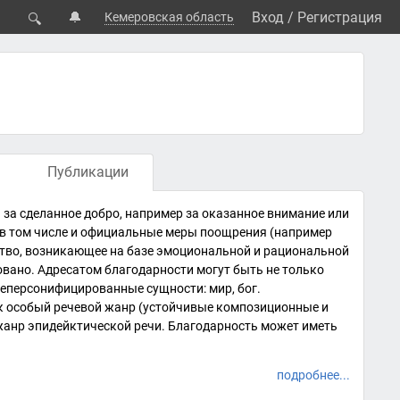
🔔
Вход
/
Регистрация
Кемеровская область
🔍
Публикации
за сделанное добро, например за оказанное внимание или
, в том числе и официальные меры поощрения (например
вство, возникающее на базе эмоциональной и рациональной
овано
. Адресатом благодарности могут быть не только
неперсонифицированные сущности: мир, бог.
ак особый
речевой жанр
(устойчивые композиционные и
 жанр
эпидейктической речи
. Благодарность может иметь
подробнее...