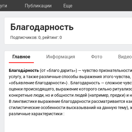
уги
Публикации
Eще
Благодарность
Подписчиков: 0, рейтинг: 0
Главное
Информация
Фото
Видео
Благода́рность
(от «
благо
дарить
») —
чувство
признательности 
услугу, а также различные способы выражения этого чувства
«
объявление благодарности
») . Благодарность — сложное чу
оценки происходящего, выражение которого сильно
ритуализ
конкретные люди, но и общности людей (например, предки) и 
В лингвистике выражение благодарности рассматривается к
стилистические особенности высказываний на данную тему),
различные характеристики :