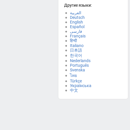
Другие языки:
العربية
Deutsch
English
Español
فارسی
Français
हिन्दी
Italiano
日本語
한국어
Nederlands
Português
Svenska
ไทย
Türkçe
Українська
中文