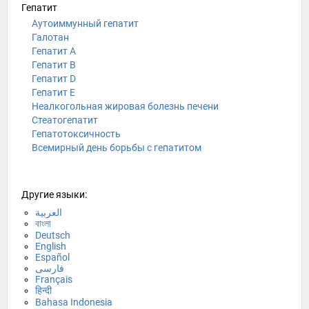
Гепатит
Аутоиммунный гепатит
Галотан
Гепатит A
Гепатит B
Гепатит D
Гепатит E
Неалкогольная жировая болезнь печени
Стеатогепатит
Гепатотоксичность
Всемирный день борьбы с гепатитом
Другие языки:
العربية
বাংলা
Deutsch
English
Español
فارسی
Français
हिन्दी
Bahasa Indonesia