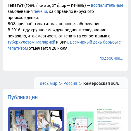
Гепати́т
(
греч.
ἡπατῖτις
от
ἥπαρ
— печень) —
воспалительные
заболевания
печени
, как правило вирусного
происхождения.
ВОЗ
признаёт гепатит как опасное заболевание.
В 2016 году крупное международное исследование
показало, что смертность от гепатита сопоставима с
туберкулёзом
,
малярией
и
ВИЧ
.
Всемирный день борьбы с
гепатитом
отмечается 28 июля.
подробнее...
Весь мир
▷
Россия
▷
Кемеровская обл.
Публикации