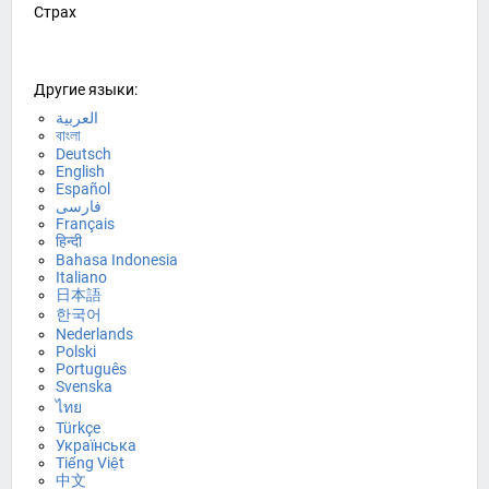
Страх
Другие языки:
العربية
বাংলা
Deutsch
English
Español
فارسی
Français
हिन्दी
Bahasa Indonesia
Italiano
日本語
한국어
Nederlands
Polski
Português
Svenska
ไทย
Türkçe
Українська
Tiếng Việt
中文