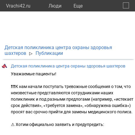
Vrachi42.ru
Люди
Eще
🔔
Кемер
🔍
Детская поликлиника центра охраны здоровья
шахтеров
Публикации
▷
Детская поликлиника центра охраны здоровья шахтеров
Уважаемые пациенты!
❗️❗️❗️К нам начали поступать тревожные сообщения о том, что
неизвестные представляются сотрудниками наших
поликлиник и под разными предлогами (например, «истекает
срок действия», «требуется замена», «обнаружена ошибка»)
просят вас срочно прийти для замены медицинского полиса.
⚠ Хотим официально заявить и предупредить: