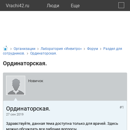
Vrachi42.ru
Люди
Eще
🔔
Кемер
🔍
Организации
Лаборатория «Инвитро»
Форум
Раздел для
сотрудников.
Ординаторская.
Ординаторская.
Новичок
Ординаторская.
#1
27 сен 2019
Здравствуйте, данная тема доступна только для врачей. Здесь
можно обсуждать все рабочие вопросы.