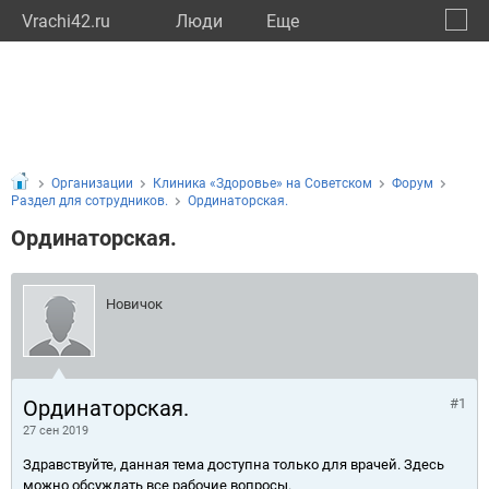
Vrachi42.ru
Люди
Eще
🔔
Кемер
🔍
Организации
Клиника «Здоровье» на Советском
Форум
Раздел для сотрудников.
Ординаторская.
Ординаторская.
Новичок
Ординаторская.
#1
27 сен 2019
Здравствуйте, данная тема доступна только для врачей. Здесь
можно обсуждать все рабочие вопросы.