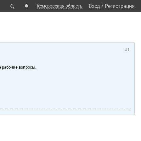
🔔
Вход
/
Регистрация
Кемеровская область
🔍
#1
е рабочие вопросы.