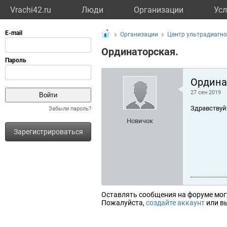
Vrachi42.ru
Люди
Организации
Усл
Организации
Центр ультрадиагн
Ординаторская.
Ордина
27 сен 2019
Здравствуй
Забыли пароль?
Новичок
Зарегистрироваться
Оставлять сообщения на форуме мог
Пожалуйста,
создайте аккаунт
или вы