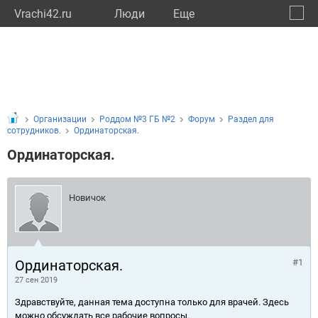
Vrachi42.ru
Люди
Eще
🔔
Кемер
🔍
Организации
Роддом №3 ГБ №2
Форум
Раздел для
сотрудников.
Ординаторская.
Ординаторская.
Новичок
Ординаторская.
#1
27 сен 2019
Здравствуйте, данная тема доступна только для врачей. Здесь
можно обсуждать все рабочие вопросы.