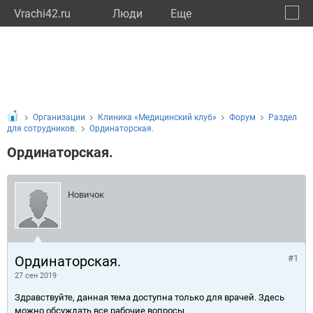
Vrachi42.ru
Люди
Eще
🔔
Кемер
🔍
Организации
Клиника «Медицинский клуб»
Форум
Раздел
для сотрудников.
Ординаторская.
Ординаторская.
Новичок
Ординаторская.
#1
27 сен 2019
Здравствуйте, данная тема доступна только для врачей. Здесь
можно обсуждать все рабочие вопросы.