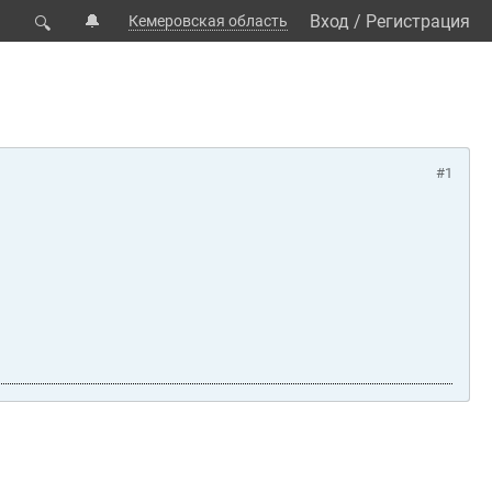
🔔
Вход
/
Регистрация
Кемеровская область
🔍
#1