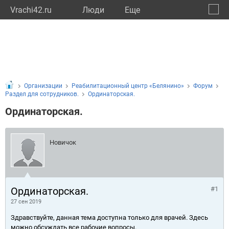
Vrachi42.ru
Люди
Eще
🔔
Кемер
🔍
Организации
Реабилитационный центр «Белянино»
Форум
Раздел для сотрудников.
Ординаторская.
Ординаторская.
Новичок
Ординаторская.
#1
27 сен 2019
Здравствуйте, данная тема доступна только для врачей. Здесь
можно обсуждать все рабочие вопросы.