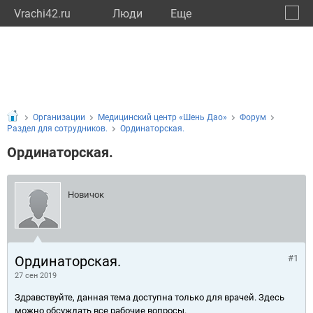
Vrachi42.ru
Люди
Eще
🔔
Кемер
🔍
Организации
Медицинский центр «Шень Дао»
Форум
Раздел для сотрудников.
Ординаторская.
Ординаторская.
Новичок
Ординаторская.
#1
27 сен 2019
Здравствуйте, данная тема доступна только для врачей. Здесь
можно обсуждать все рабочие вопросы.