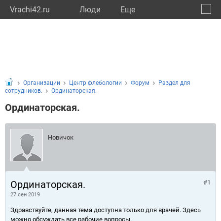
Vrachi42.ru
Люди
Eще
🔔
Кемер
🔍
Организации
Центр флебологии
Форум
Раздел для
сотрудников.
Ординаторская.
Ординаторская.
Новичок
Ординаторская.
#1
27 сен 2019
Здравствуйте, данная тема доступна только для врачей. Здесь
можно обсуждать все рабочие вопросы.