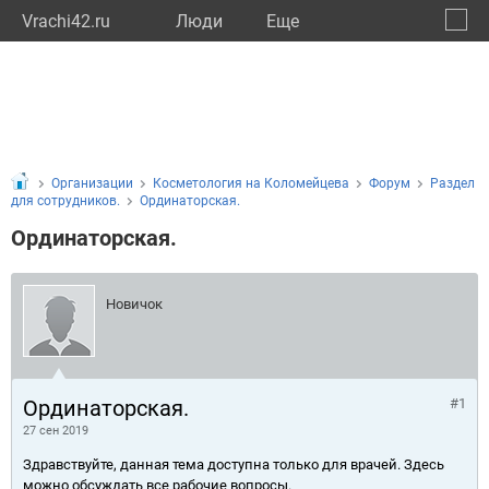
Vrachi42.ru
Люди
Eще
🔔
Кемер
🔍
Организации
Косметология на Коломейцева
Форум
Раздел
для сотрудников.
Ординаторская.
Ординаторская.
Новичок
Ординаторская.
#1
27 сен 2019
Здравствуйте, данная тема доступна только для врачей. Здесь
можно обсуждать все рабочие вопросы.