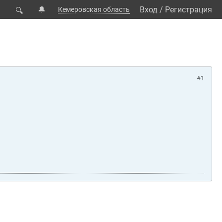
🔔
Вход
/
Регистрация
Кемеровская область
🔍
#1