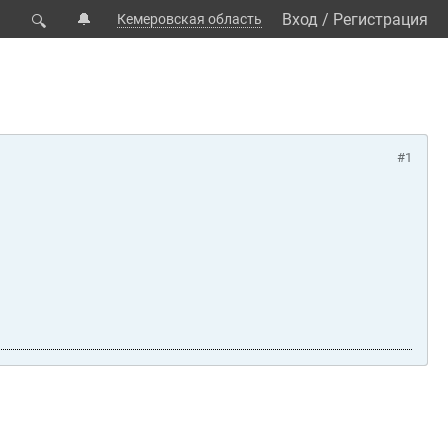
🔔
Вход
/
Регистрация
Кемеровская область
🔍
#1