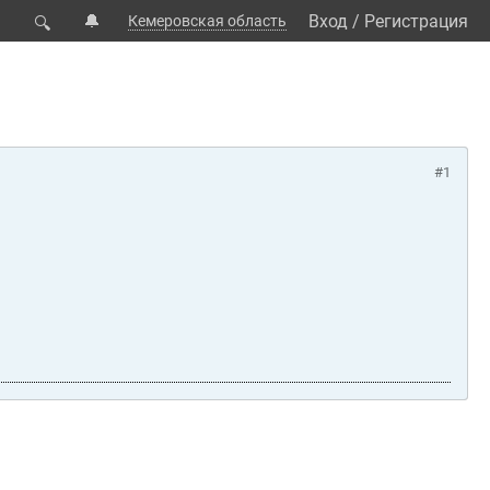
🔔
Вход
/
Регистрация
Кемеровская область
🔍
#1