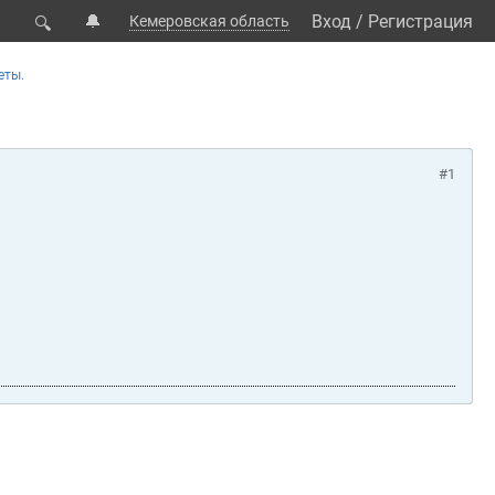
🔔
Вход
/
Регистрация
Кемеровская область
🔍
еты.
#1