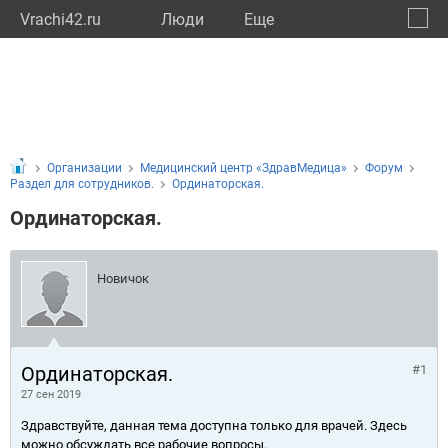
Vrachi42.ru
Люди
Eще
🔔
Кемер
🔍
Организации
Медицинский центр «ЗдравМедица»
Форум
Раздел для сотрудников.
Ординаторская.
Ординаторская.
Новичок
Ординаторская.
#1
27 сен 2019
Здравствуйте, данная тема доступна только для врачей. Здесь
можно обсуждать все рабочие вопросы.