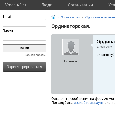
Vrachi42.ru
Люди
Организации
Усл
Организации
«Здоровое поколени
Ординаторская.
Ордина
27 сен 2019
Здравствуй
Забыли пароль?
Новичок
Зарегистрироваться
Оставлять сообщения на форуме мог
Пожалуйста,
создайте аккаунт
или вы