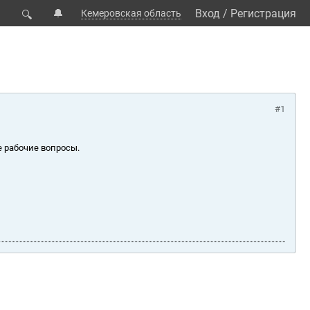
🔔
Вход
/
Регистрация
Кемеровская область
🔍
#1
е рабочие вопросы.