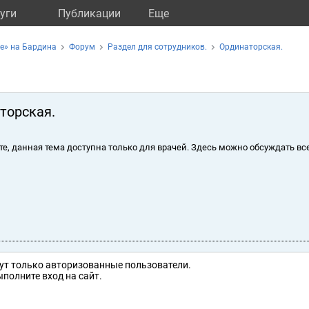
уги
Публикации
Eще
е» на Бардина
Форум
Раздел для сотрудников.
Ординаторская.
торская.
те, данная тема доступна только для врачей. Здесь можно обсуждать вс
ут только авторизованные пользователи.
полните вход на сайт.