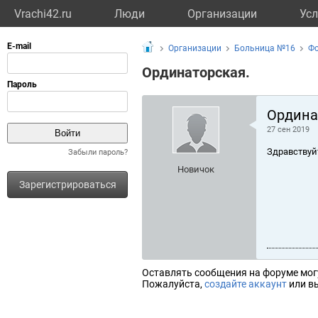
Vrachi42.ru
Люди
Организации
Усл
Организации
Больница №16
Ф
Ординаторская.
Ордина
27 сен 2019
Здравствуй
Забыли пароль?
Новичок
Зарегистрироваться
Оставлять сообщения на форуме мог
Пожалуйста,
создайте аккаунт
или вы