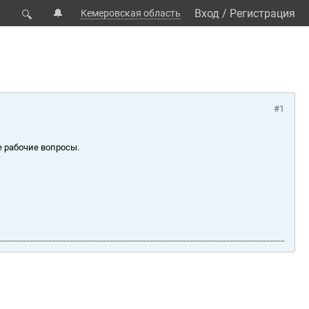
🔔
Вход
/
Регистрация
Кемеровская область
🔍
#1
е рабочие вопросы.