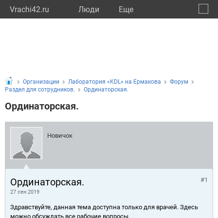
Vrachi42.ru
Люди
Eще
🔔
Кемер
🔍
Организации
Лаборатория «KDL» на Ермакова
Форум
Раздел для сотрудников.
Ординаторская.
Ординаторская.
Новичок
Ординаторская.
#1
27 сен 2019
Здравствуйте, данная тема доступна только для врачей. Здесь
можно обсуждать все рабочие вопросы.