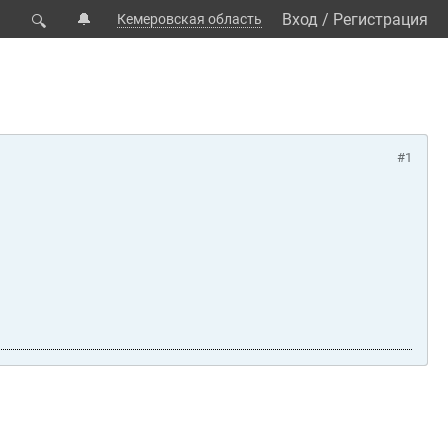
🔔
Вход
/
Регистрация
Кемеровская область
🔍
#1