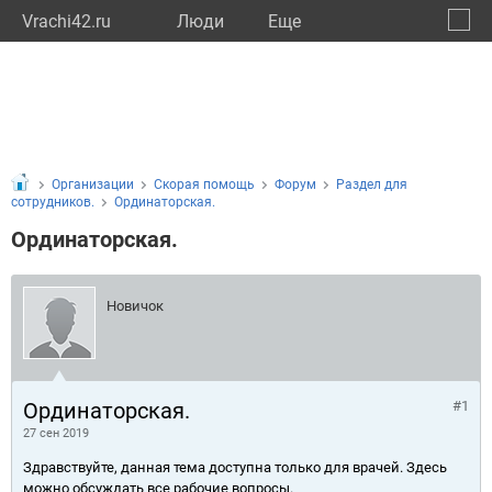
Vrachi42.ru
Люди
Eще
🔔
Кемер
🔍
Организации
Скорая помощь
Форум
Раздел для
сотрудников.
Ординаторская.
Ординаторская.
Новичок
Ординаторская.
#1
27 сен 2019
Здравствуйте, данная тема доступна только для врачей. Здесь
можно обсуждать все рабочие вопросы.