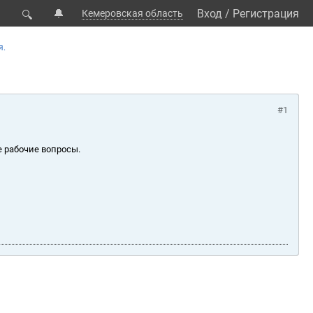
🔔
Вход
/
Регистрация
Кемеровская область
🔍
я.
#1
е рабочие вопросы.