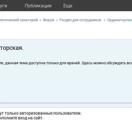
уги
Публикации
Eще
логический санаторий
Форум
Раздел для сотрудников.
Ординаторска
торская.
те, данная тема доступна только для врачей. Здесь можно обсуждать вс
ут только авторизованные пользователи.
полните вход на сайт.