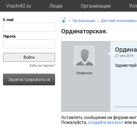
Vrachi42.ru
Люди
Организации
Усл
Организации
Детский психоневро
Ординаторская.
Ордина
27 сен 2019
Здравствуй
Забыли пароль?
Новичок
Зарегистрироваться
Оставлять сообщения на форуме мог
Пожалуйста,
создайте аккаунт
или вы