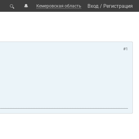
🔔
Вход
/
Регистрация
Кемеровская область
🔍
#1