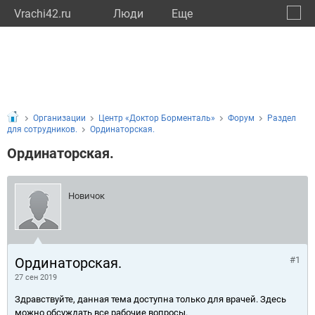
Vrachi42.ru
Люди
Eще
🔔
Кемер
🔍
Организации
Центр «Доктор Борменталь»
Форум
Раздел
для сотрудников.
Ординаторская.
Ординаторская.
Новичок
Ординаторская.
#1
27 сен 2019
Здравствуйте, данная тема доступна только для врачей. Здесь
можно обсуждать все рабочие вопросы.