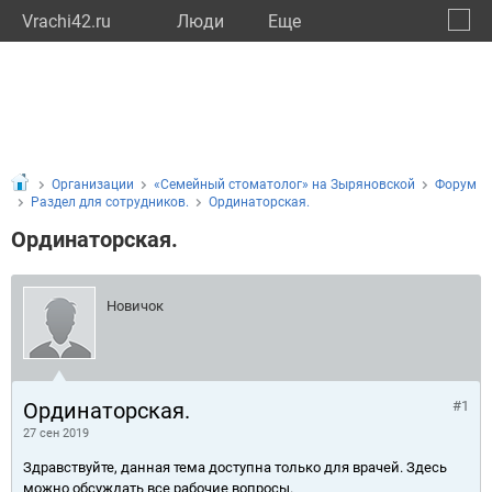
Vrachi42.ru
Люди
Eще
🔔
Кемер
🔍
Организации
«Семейный стоматолог» на Зыряновской
Форум
Раздел для сотрудников.
Ординаторская.
Ординаторская.
Новичок
Ординаторская.
#1
27 сен 2019
Здравствуйте, данная тема доступна только для врачей. Здесь
можно обсуждать все рабочие вопросы.