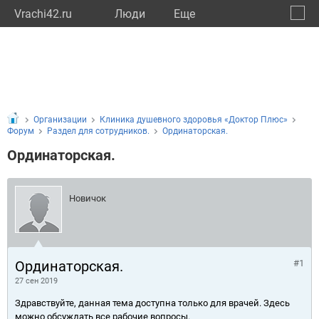
Vrachi42.ru
Люди
Eще
🔔
Кемер
🔍
Организации
Клиника душевного здоровья «Доктор Плюс»
Форум
Раздел для сотрудников.
Ординаторская.
Ординаторская.
Новичок
Ординаторская.
#1
27 сен 2019
Здравствуйте, данная тема доступна только для врачей. Здесь
можно обсуждать все рабочие вопросы.