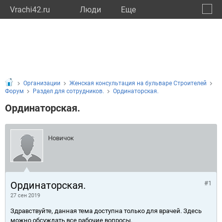
Vrachi42.ru
Люди
Eще
🔔
Кемер
🔍
Организации
Женская консультация на бульваре Строителей
Форум
Раздел для сотрудников.
Ординаторская.
Ординаторская.
Новичок
Ординаторская.
#1
27 сен 2019
Здравствуйте, данная тема доступна только для врачей. Здесь
можно обсуждать все рабочие вопросы.