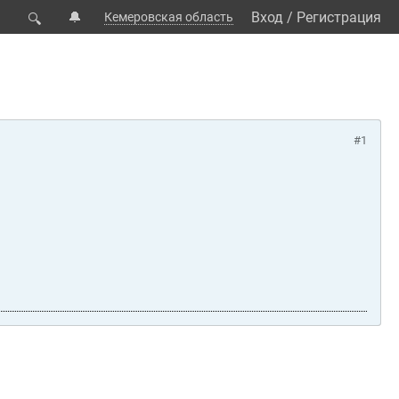
🔔
Вход
/
Регистрация
Кемеровская область
🔍
#1