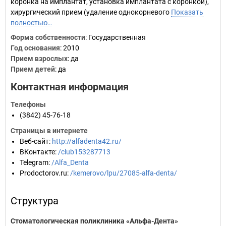
коронка на имплантат, установка имплантата с коронкой),
хирургический прием (удаление однокорневого
Показать
полностью…
Форма собственности
: Государственная
Год основания
:
2010
Прием взрослых
: да
Прием детей
: да
Контактная информация
Телефоны
(3842) 45-76-18
Страницы в интернете
Веб-сайт
:
http://alfadenta42.ru/
ВКонтакте
:
/club153287713
Telegram
:
/Alfa_Denta
Prodoctorov.ru
:
/kemerovo/lpu/27085-alfa-denta/
Структура
Стоматологическая поликлиника «Альфа-Дента»