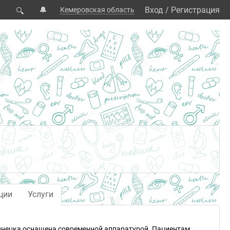
🔔
Вход
/
Регистрация
Кемеровская область
🔍
ции
Услуги
знецка оснащена современной аппаратурой. Пациентам