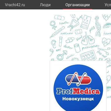
Vrachi42.ru
Люди
Организации
Усл