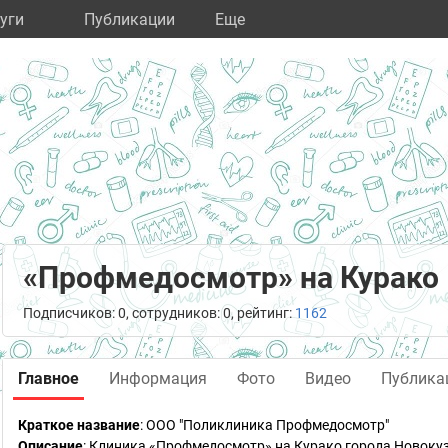
уги
Публикации
Eще
«Профмедосмотр» на Курако
Подписчиков: 0, сотрудников: 0, рейтинг:
1162
Главное
Информация
Фото
Видео
Публика
Краткое название
:
ООО "Поликлиника Профмедосмотр"
Описание
: Клиника «Профмедосмотр» на Курако города Новоку