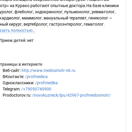
отр» на Курако работают опытные доктора.На базе клиники
ролог, флеболог, эндокринолог, пульмонолог, ревматолог,
, кардиолог, маммолог, мануальный терапевт, гинеколог —
ый хирург, вертебролог, гастроэнтеролог, гематолог.
азать полностью…
Прием детей
: нет
траницы в интернете
Веб-сайт
:
http://www.medosmotr-nk.ru
ВКонтакте
:
/profmedica
Одноклассники
:
/profmedika
Telegram
:
/+79050740900
Prodoctorov.ru
:
/novokuzneck/lpu/42967-profmedosmotr/